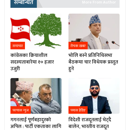
सम्बन्धित
More From Author
समाचार
रोचक खबर
कांग्रेसका क्रियाशील
भोलि बस्ने प्रतिनिधिसभा
सदस्यताबारेमा १० हजार
बैठकमा चार विधेयक प्रस्तुत
उजुरी
हुने
फ्ल्यास न्युज
फ्यास हेडिङ
गगनलाई पूर्णबहादुरको
विदेशी राजदूतलाई भेट्दै
अपिल : पार्टी एकताका लागि
बालेन, भारतीय राजदूत