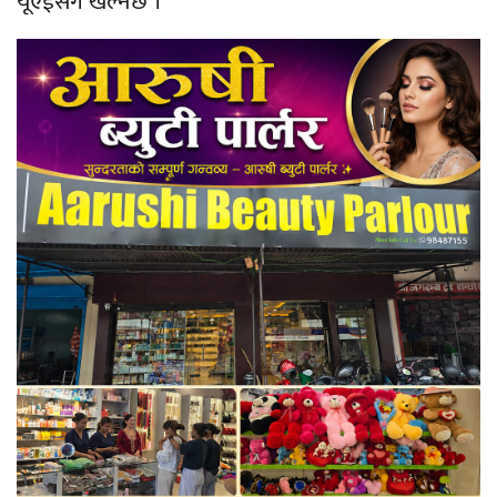
यूएईसँग खेल्नेछ ।