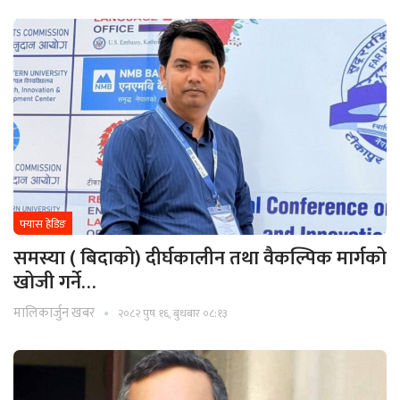
फ्यास हेडिङ
समस्या ( बिदाको) दीर्घकालीन तथा वैकल्पिक मार्गको
खोजी गर्ने…
मालिकार्जुन खबर
२०८२ पुष १६, बुधबार ०८:१३