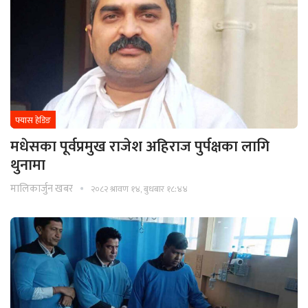
फ्यास हेडिङ
मधेसका पूर्वप्रमुख राजेश अहिराज पुर्पक्षका लागि
थुनामा
मालिकार्जुन खबर
२०८२ श्रावण १४, बुधबार १८:४४