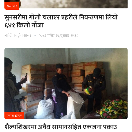
समाचार
सुनसरीमा गोली चलाएर प्रहरीले नियन्त्रणमा लियो
६४१ किलो गाँजा
मालिकार्जुन खबर
२०८१ मंसिर १९, बुधबार ११:३८
फ्यास हेडिङ
शैल्यशिखरमा अवैध सामानसहित एकजना पक्राउ