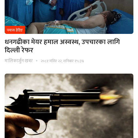
फ्यास हेडिङ
धनगढीका मेयर हमाल अस्वस्थ, उपचारका लागि
दिल्ली रेफर
मालिकार्जुन खबर
२०८१ मंसिर २२, शनिबार १५:३४