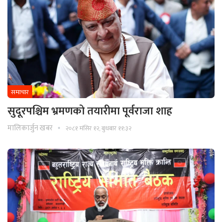
समाचार
सुदूरपश्चिम भ्रमणको तयारीमा पूर्वराजा शाह
मालिकार्जुन खबर
२०८१ मंसिर १२, बुधबार ११:३२