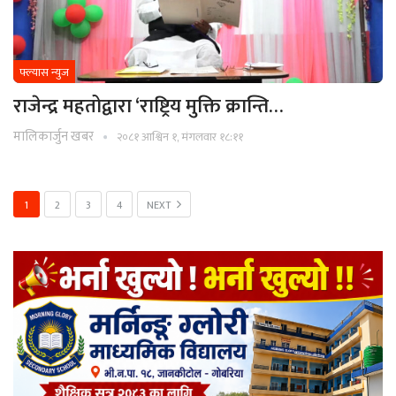
फ्ल्यास न्युज
राजेन्द्र महतोद्वारा ‘राष्ट्रिय मुक्ति क्रान्ति…
मालिकार्जुन खबर
२०८१ आश्विन १, मंगलवार १८:११
1
2
3
4
NEXT