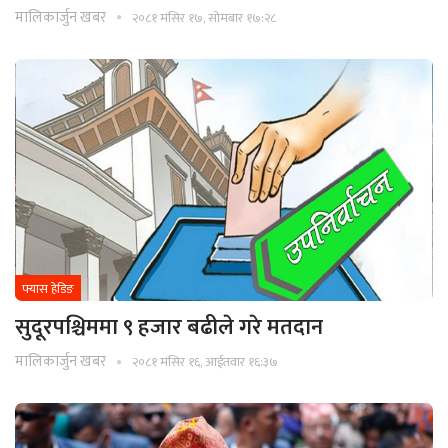
मालिकार्जुन खबर
२०८१ मंसिर १७, सोमबार १७:२८
फ्यास हेडिङ
सुदूरपश्चिममा ९ हजार बढीले गरे मतदान
मालिकार्जुन खबर
२०८१ मंसिर १६, आईतवार १६:३७