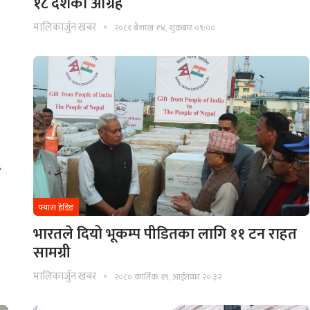
१८ देशको आग्रह
मालिकार्जुन खबर
२०८१ बैशाख १४, शुक्रबार ०९:००
फ्यास हेडिङ
भारतले दियो भूकम्प पीडितका लागि ११ टन राहत
सामग्री
मालिकार्जुन खबर
२०८० कार्तिक १९, आईतवार २०:३२