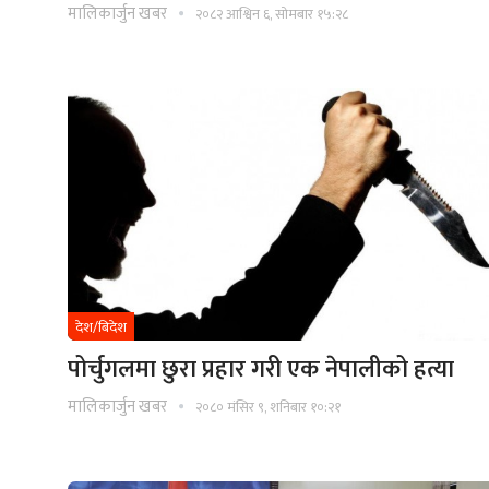
मालिकार्जुन खबर
२०८२ आश्विन ६, सोमबार १५:२८
देश/बिदेश
पोर्चुगलमा छुरा प्रहार गरी एक नेपालीको हत्या
मालिकार्जुन खबर
२०८० मंसिर ९, शनिबार १०:२१