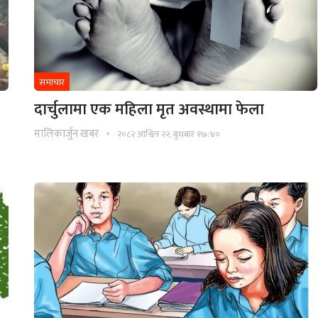
समाचार
दार्चुलामा एक महिला मृत अवस्थामा फेला
मालिकार्जुन खबर
२०८२ आश्विन २२, बुधबार १७:४०