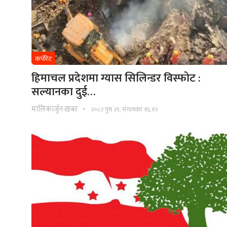
कर्पोरेट
हिमाचल प्रदेशमा ग्यास सिलिन्डर विस्फोट :
सल्यानका दुई…
मालिकार्जुन खबर
२०८२ पुष २९, मंगलवार १६:१२