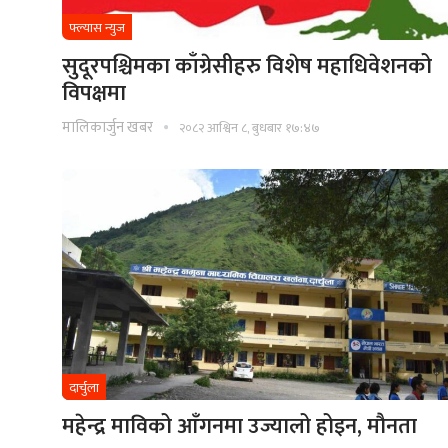
फ्ल्यास न्युज
सुदूरपश्चिमका काँग्रेसीहरु विशेष महाधिवेशनको
विपक्षमा
मालिकार्जुन खबर
२०८२ आश्विन ८, बुधबार १७:४७
दार्चुला
महेन्द्र माविको आँगनमा उज्यालो होइन, मौनता