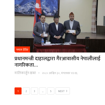
फ्यास हेडिङ
प्रधानमन्त्री दाहालद्वारा गैरआवासीय नेपालीलाई
नागरिकता…
मालिकार्जुन खबर
२०८० आश्विन ३०, मंगलवार १२:१६
1
2
3
…
5
NEXT