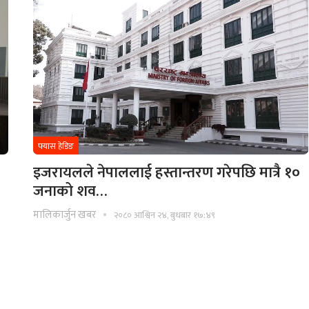
फ्यास हेडिङ
इजरायलले नेपाललाई हस्तान्तरण गरेपछि मात्रै १०
जनाको शव…
मालिकार्जुन खबर
२०८० आश्विन २४, बुधबार १७:४९