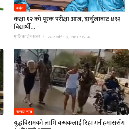
दार्चुला
कक्षा १२ को पूरक परीक्षा आज, दार्चुलाबाट ४९२
विद्यार्थी…
मालिकार्जुन खबर
२०८२ आश्विन ७, मंगलवार १०:२६
फ्ल्यास न्युज
युद्धविरामको लागि बन्धकलाई रिहा गर्न हमाससँग