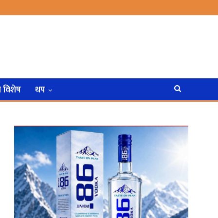
न विशेष
थप