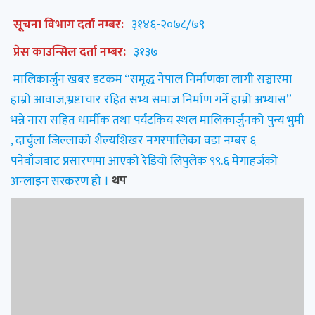
सूचना विभाग दर्ता नम्बर:
३१४६-२०७८/७९
प्रेस काउन्सिल दर्ता नम्बर:
३१३७
मालिकार्जुन खबर डटकम “समृद्ध नेपाल निर्माणका लागी सञ्चारमा
हाम्रो आवाज,भ्रष्टाचार रहित सभ्य समाज निर्माण गर्ने हाम्रो अभ्यास”
भन्ने नारा सहित धार्मीक तथा पर्यटकिय स्थल मालिकार्जुनको पुन्य भुमी
, दार्चुला जिल्लाको शैल्यशिखर नगरपालिका वडा नम्बर ६
पनेबाँजबाट प्रसारणमा आएको रेडियो लिपुलेक ९९.६ मेगाहर्जको
अन्लाइन सस्करण हो ।
थप