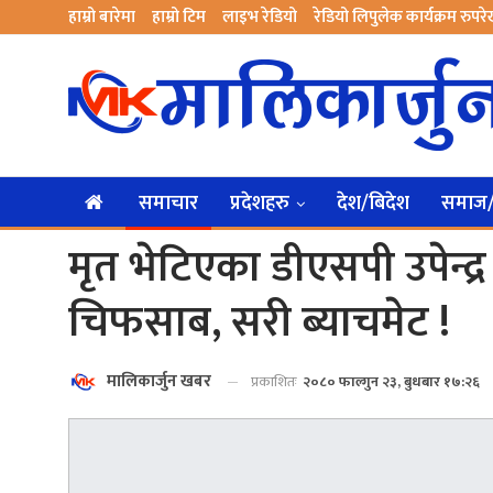
हाम्रो बारेमा
हाम्रो टिम
लाइभ रेडियो
रेडियो लिपुलेक कार्यक्रम रुपर
समाचार
प्रदेशहरु
देश/बिदेश
समाज/स
मृत भेटिएका डीएसपी उपेन्द
चिफसाब, सरी ब्याचमेट !
मालिकार्जुन खबर
प्रकाशितः
२०८० फाल्गुन २३, बुधबार १७:२६