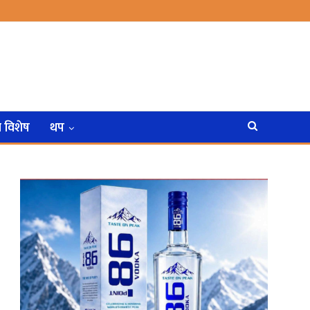
न विशेष
थप