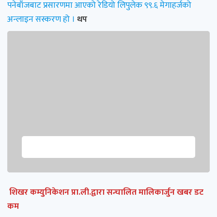
पनेबाँजबाट प्रसारणमा आएको रेडियो लिपुलेक ९९.६ मेगाहर्जको
अन्लाइन सस्करण हो ।
थप
शिखर कम्युनिकेशन प्रा.ली.द्वारा सन्चालित मालिकार्जुन खबर डट
कम