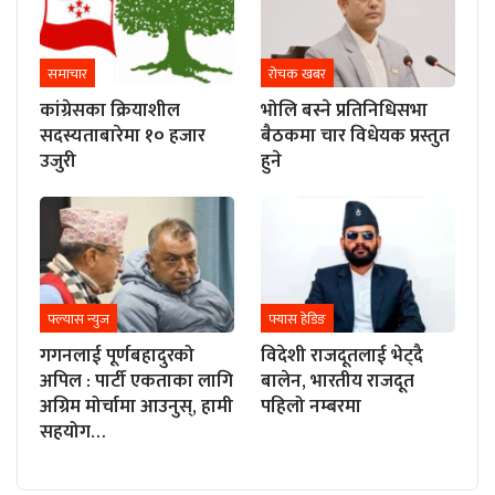
समाचार
रोचक खबर
कांग्रेसका क्रियाशील
भोलि बस्ने प्रतिनिधिसभा
सदस्यताबारेमा १० हजार
बैठकमा चार विधेयक प्रस्तुत
उजुरी
हुने
फ्ल्यास न्युज
फ्यास हेडिङ
गगनलाई पूर्णबहादुरको
विदेशी राजदूतलाई भेट्दै
अपिल : पार्टी एकताका लागि
बालेन, भारतीय राजदूत
अग्रिम मोर्चामा आउनुस्, हामी
पहिलो नम्बरमा
सहयोग…