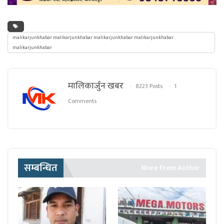
malikarjunkhabar malikarjunkhabar malikarjunkhabar malikarjunkhabar
malikarjunkhabar
मालिकार्जुन खबर
8223 Posts
1
Comments
सम्बन्धित
More From Author