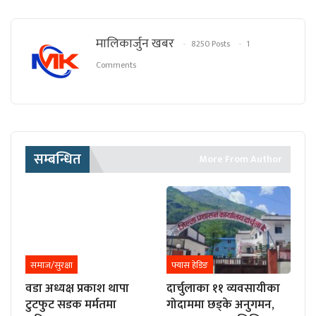
मालिकार्जुन खबर
8250 Posts
1
Comments
सम्बन्धित
More From Author
समाज/सुरक्षा
फ्यास हेडिङ
वडा अध्यक्ष प्रकाश थापा
दार्चुलाका ११ व्यवसायीका
टुटफुट सडक मर्मतमा
गोदाममा छड्के अनुगमन,