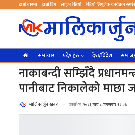
हाम्रो बारेमा
हाम्रो टिम
लाइभ रेडियो
रेडियो लिपुलेक कार्यक्रम रुपर
समाचार
प्रदेशहरु
देश/बिदेश
समाज/स
नाकाबन्दी सम्झिँदै प्रधानमन
पानीबाट निकालेको माछा ज
मालिकार्जुन खबर
प्रकाशितः
२०८१ माघ ८, मंगलवार १८:०७