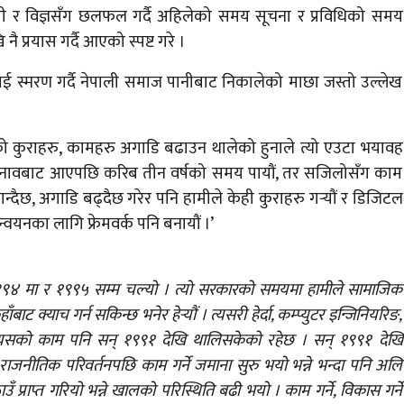
ा उद्यमी र विज्ञसँग छलफल गर्दै अहिलेको समय सूचना र प्रविधिको समय
 प्रयास गर्दै आएको स्पष्ट गरे ।
 स्मरण गर्दै नेपाली समाज पानीबाट निकालेको माछा जस्तो उल्लेख
ालको कुराहरु, कामहरु अगाडि बढाउन थालेको हुनाले त्यो एउटा भयावह
मी चुनावबाट आएपछि करिब तीन वर्षको समय पायौं, तर सजिलोसँग काम
 तान्दैछ, अगाडि बढ्दैछ गरेर पनि हामीले केही कुराहरु गर्‍यौं र डिजिटल
न्वयनका लागि फ्रेमवर्क पनि बनायौं ।’
् १९९४ मा र १९९५ सम्म चल्यो । त्यो सरकारको समयमा हामीले सामाजिक
ाट क्याच गर्न सकिन्छ भनेर हेर्‍यौं । त्यसरी हेर्दा, कम्प्युटर इन्जिनियरिङ,
र त्यसको काम पनि सन् १९९१ देखि थालिसकेको रहेछ । सन् १९९१ देखि
 राजनीतिक परिवर्तनपछि काम गर्ने जमाना सुरु भयो भन्ने भन्दा पनि अलि
उँ प्राप्त गरियो भन्ने खालको परिस्थिति बढी भयो । काम गर्ने, विकास गर्ने