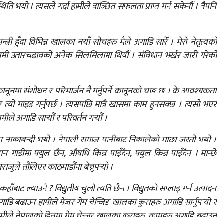
 स्थिति भयो । त्यसले गर्दा हामीले वाञ्छित सफलता प्राप्त गर्न सकेनौं । तैपनि
ी हुँदा विभिन्न खालका नयाँ सोचहरु मैले अगाडि सारेँ । मेरो नेतृत्वको
ि हामी उतारचढावको अनेक सिलसिलामा थियौं । संविधान भर्खर जारी गरेको
 कानूनमा संशोधन र परिमार्जन नै गर्नुपर्ने कानूनको चाङ छ । के आवश्यकता
छ र त्यो गाइड गर्नुपर्छ । त्यसपछि मात्रै खासमा काम हुनसक्छ । त्यसो भएर
ीले अगाडि सार्‍यौं र परिवर्तन गर्‍यौं ।
िनासम्म नाकाबन्दी भयो । नेपाली समाज पानीबाट निकालेको माछा जस्तो भयो ।
गाडीमा फ्युल छैन, औषधि किन्न पाइँदैन, फ्युल किन्न पाइँदैन । मान्छे
ुले तौलिएर काठमाडौंमा बेच्नुपर्‍यो ।
े कहाँबाट ल्याउने ? विद्युतीय चुलो त्यति छैन । विद्युतको सप्लाइ गर्न उत्पादन
ाडि बढाउन हामीले मेजर गेम चेन्जिङ खालका कुराहरु अगाडि सार्नुपर्‍यो र
ामीले नेपालको हितमा गेम चेन्जर खालका कुराहरु, कामहरु अगाडि बढाउन