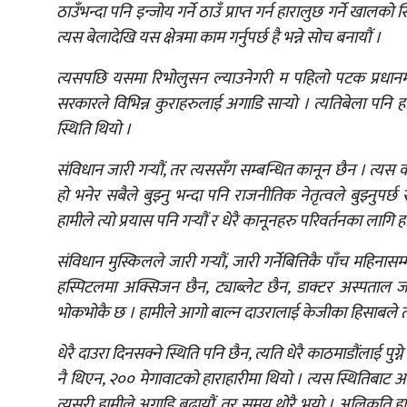
ठाउँभन्दा पनि इन्जोय गर्ने ठाउँ प्राप्त गर्न हारालुछ गर्ने खालको
त्यस बेलादेखि यस क्षेत्रमा काम गर्नुपर्छ है भन्ने सोच बनायौं ।
त्यसपछि यसमा रिभोलुसन ल्याउनेगरी म पहिलो पटक प्रधानमन्त्र
सरकारले विभिन्न कुराहरुलाई अगाडि सार्‍यो । त्यतिबेला पन
स्थिति थियो ।
संविधान जारी गर्‍यौं, तर त्यससँग सम्बन्धित कानून छैन । त्यस
हो भनेर सबैले बुझ्नु भन्दा पनि राजनीतिक नेतृत्वले बुझ्नुपर्
हामीले त्यो प्रयास पनि गर्‍यौं र धेरै कानूनहरु परिवर्तनका लागि हाम
संविधान मुस्किलले जारी गर्‍यौं, जारी गर्नेबित्तिकै पाँच मह
हस्पिटलमा अक्सिजन छैन, ट्याब्लेट छैन, डाक्टर अस्पताल जान 
भोकभोकै छ । हामीले आगो बाल्न दाउरालाई केजीका हिसाबले तराज
धेरै दाउरा दिनसक्ने स्थिति पनि छैन, त्यति धेरै काठमाडौंलाई पुग्न
नै थिएन, २०० मेगावाटको हाराहारीमा थियो । त्यस स्थितिबाट अग
त्यसरी हामीले अगाडि बढायौं, तर समय थोरै भयो । अलिकति ह