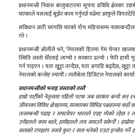
प्रधानमन्त्री निवास बालुवाटारमा सूचना प्रविधि क्षेत्रक
भएकाले यसलाई बुझेर काम गर्नुपर्छ भन्नेमा आफूले विगतदेखि नै
संविधान जारी भएपछि भएको पाँच महिनासम्म नाकाबन्दीलाई
गरे ।
प्रधानमन्त्री ओलीले भने, ‘नेपालको हितमा गेम चेन्जर ख
स्थिति जस्तो धेरैलाई लाग्यो र सरकार ढल्यो । फेरि हा
गर्न पाइएन । यता खुुट्टा तान्दैछ, यता अगाडि बढ्दैछ, खुट्टा
नेपालको कन्सेप्ट ल्यायौं । त्यसैबेला डिजिटल नेपालको कार्या
प्रधानमन्त्रीको भनाइ जस्ताको तस्तै
हाम्रो पार्टीको नेतृत्वमा पहिलो पटक जब सरकार बन्यो सन
जीवनका विविध क्षेत्रहरुमा, सरकारका विभिन्न पक्षहरुमा कहाँ कहाँब
तत्सम्बन्धी पढाइ र सफ्टवेयर भारतले एडप्ट गरेको रहेछ 
उनीहरुले काम थाले, हामीहरुले लय समाउनै सकेनौं । हाम्रोमा
सत्ताको रापझाप जस्तो कुरा र सत्ता भनेको एउटा इन्जोय गर्ने ठा