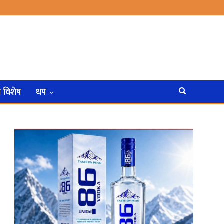
न विशेष
थप