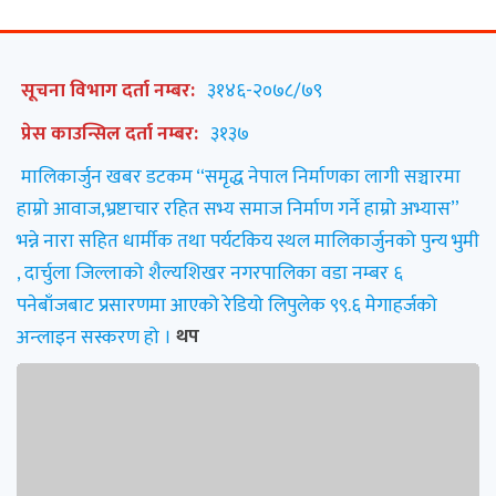
सूचना विभाग दर्ता नम्बर:
३१४६-२०७८/७९
प्रेस काउन्सिल दर्ता नम्बर:
३१३७
मालिकार्जुन खबर डटकम “समृद्ध नेपाल निर्माणका लागी सञ्चारमा
हाम्रो आवाज,भ्रष्टाचार रहित सभ्य समाज निर्माण गर्ने हाम्रो अभ्यास”
भन्ने नारा सहित धार्मीक तथा पर्यटकिय स्थल मालिकार्जुनको पुन्य भुमी
, दार्चुला जिल्लाको शैल्यशिखर नगरपालिका वडा नम्बर ६
पनेबाँजबाट प्रसारणमा आएको रेडियो लिपुलेक ९९.६ मेगाहर्जको
अन्लाइन सस्करण हो ।
थप