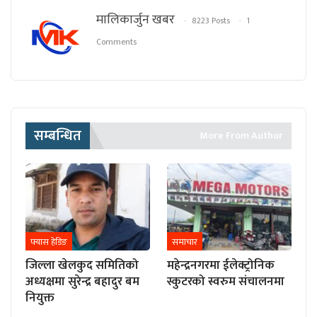
मालिकार्जुन खबर
8223 Posts
1
Comments
सम्बन्धित
More From Author
फ्यास हेडिङ
समाचार
जिल्ला खेलकुद समितिको
महेन्द्रनगरमा ईलेक्ट्रोनिक
अध्यक्षमा सुरेन्द्र बहादुर बम
स्कुटरको स्वरुम संचालनमा
नियुक्त