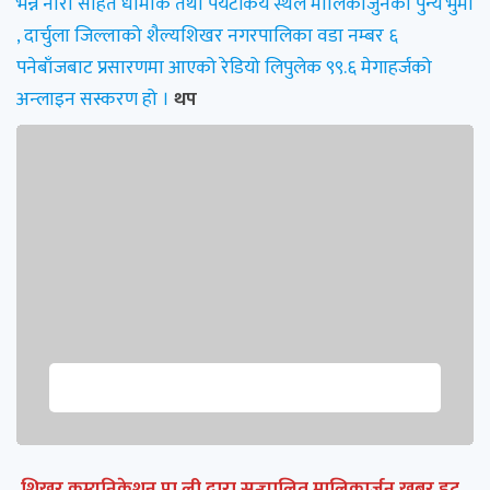
भन्ने नारा सहित धार्मीक तथा पर्यटकिय स्थल मालिकार्जुनको पुन्य भुमी
, दार्चुला जिल्लाको शैल्यशिखर नगरपालिका वडा नम्बर ६
पनेबाँजबाट प्रसारणमा आएको रेडियो लिपुलेक ९९.६ मेगाहर्जको
अन्लाइन सस्करण हो ।
थप
शिखर कम्युनिकेशन प्रा.ली.द्वारा सन्चालित मालिकार्जुन खबर डट