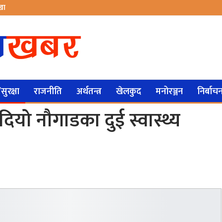
ेखा
ुरक्षा
राजनीति
अर्थतन्त्र
खेलकुद
मनोरञ्जन
निर्बाच
े दियो नौगाडका दुई स्वास्थ्य