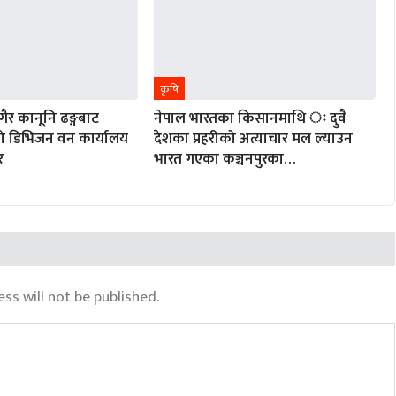
कृषि
ैर कानूनि ढङ्गबाट
नेपाल भारतका किसानमाथि ः दुवै
को डिभिजन वन कार्यालय
देशका प्रहरीको अत्याचार मल ल्याउन
र
भारत गएका कञ्चनपुरका…
ss will not be published.