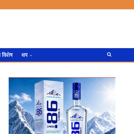
न विशेष
थप