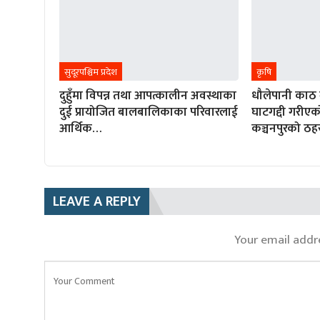
सुदूरपश्चिम प्रदेश
कृषि
दुहुँमा विपन्न तथा आपत्कालीन अवस्थाका
धौलेपानी काठ ग
दुई प्रायोजित बालबालिकाका परिवारलाई
घाटगद्दी गरीए
आर्थिक…
कञ्चनपुरको ठह
LEAVE A REPLY
Your email addre