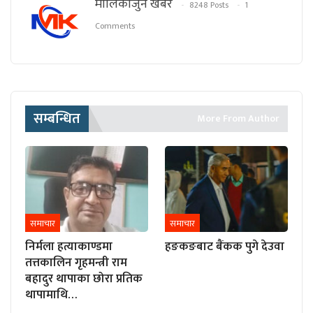
मालिकार्जुन खबर
8248 Posts
1
Comments
सम्बन्धित
More From Author
समाचार
समाचार
निर्मला हत्याकाण्डमा
हङकङबाट बैंकक पुगे देउवा
तत्तकालिन गृहमन्त्री राम
बहादुर थापाका छोरा प्रतिक
थापामाथि…