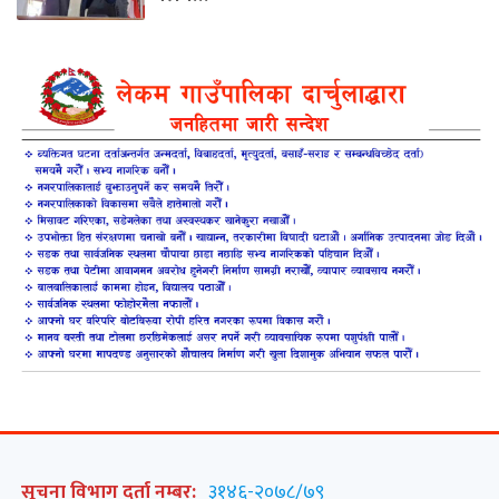
सूचना विभाग दर्ता नम्बर:
३१४६-२०७८/७९