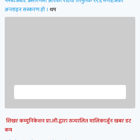
पनेबाँजबाट प्रसारणमा आएको रेडियो लिपुलेक ९९.६ मेगाहर्जको
अन्लाइन सस्करण हो ।
थप
शिखर कम्युनिकेशन प्रा.ली.द्वारा सन्चालित मालिकार्जुन खबर डट
कम