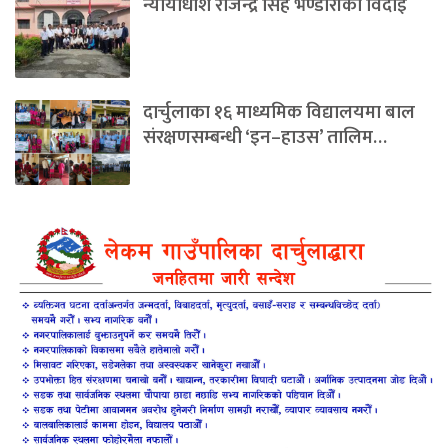
न्यायाधीश राजेन्द्र सिह भण्डारीको विदाई
दार्चुलाका १६ माध्यमिक विद्यालयमा बाल
संरक्षणसम्बन्धी ‘इन–हाउस’ तालिम…