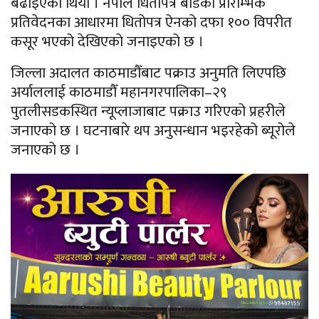
बढाइएको थियो । नेपाल धितोपत्र बोर्डको प्रारम्भिक
प्रतिवेदनका आधारमा धितोपत्र ऐनको दफा १०० विपरीत
कसूर भएको देखिएको जनाइएको छ ।
जिल्ला अदालत काठमाडौँबाट पक्राउ अनुमति लिएपछि
अर्याललाई काठमाडौँ महानगरपालिका–२९
पुतलीसडकस्थित न्यूप्लाजाबाट पक्राउ गरिएको प्रहरीले
जनाएको छ । घटनाबारे थप अनुसन्धान भइरहेको ब्यूरोले
जनाएको छ ।