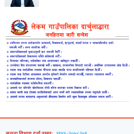
सूचना विभाग दर्ता नम्बर:
३१४६-२०७८/७९