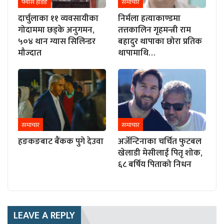
फ्यास हेडिङ
समाचार
दार्चुलाका ११ व्यवसायीका
निर्मला हत्याकाण्डमा
गोदाममा छड्के अनुगमन,
तत्तकालिन गृहमन्त्री राम
५०४ थान ग्यास सिलिन्डर
बहादुर थापाका छोरा प्रतिक
मौज्दात
थापामाथि…
समाचार
समाचार
हङकङबाट बैंकक पुगे देउवा
अर्जेन्टिनाका चर्चित फुटबल
खेलाडी मेसीलाई पितृ शोक,
६८ बर्षिय पिताको निधन
LEAVE A REPLY