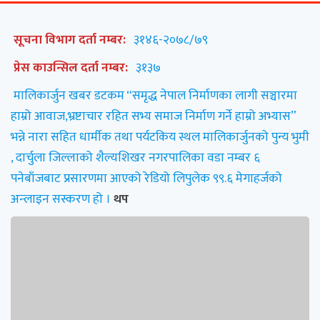
सूचना विभाग दर्ता नम्बर:
३१४६-२०७८/७९
प्रेस काउन्सिल दर्ता नम्बर:
३१३७
मालिकार्जुन खबर डटकम “समृद्ध नेपाल निर्माणका लागी सञ्चारमा
हाम्रो आवाज,भ्रष्टाचार रहित सभ्य समाज निर्माण गर्ने हाम्रो अभ्यास”
भन्ने नारा सहित धार्मीक तथा पर्यटकिय स्थल मालिकार्जुनको पुन्य भुमी
, दार्चुला जिल्लाको शैल्यशिखर नगरपालिका वडा नम्बर ६
पनेबाँजबाट प्रसारणमा आएको रेडियो लिपुलेक ९९.६ मेगाहर्जको
अन्लाइन सस्करण हो ।
थप