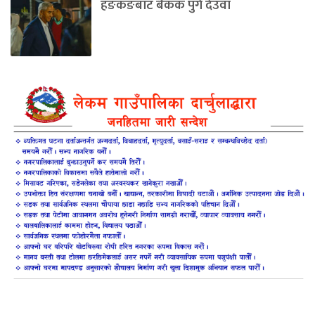
हङकङबाट बैंकक पुगे देउवा