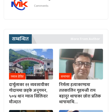
Comments
सम्बन्धित
More From Author
फ्यास हेडिङ
समाचार
दार्चुलाका ११ व्यवसायीका
निर्मला हत्याकाण्डमा
गोदाममा छड्के अनुगमन,
तत्तकालिन गृहमन्त्री राम
५०४ थान ग्यास सिलिन्डर
बहादुर थापाका छोरा प्रतिक
मौज्दात
थापामाथि…