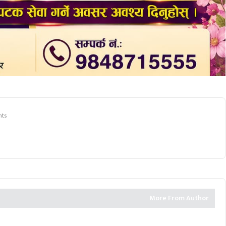
nts
More From Author