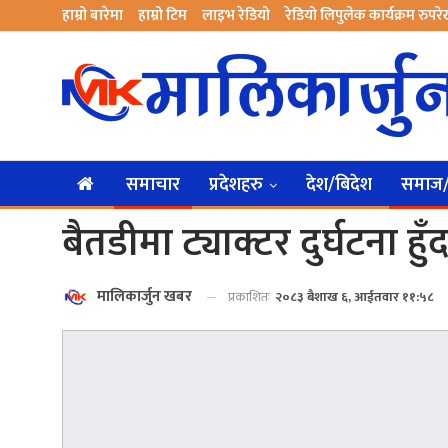
हाम्रो बारेमा
हाम्रो टिम
लाइभ रेडियो
रेडियो लिपुलेक कार्यक्रम रुपर
समाचार
प्रदेशहरु
देश/बिदेश
समाज/स
बैतडीमा ट्याक्टर दुर्घटना हु
मालिकार्जुन खबर
प्रकाशितः
२०८३ बैशाख ६, आईतवार ११:५८