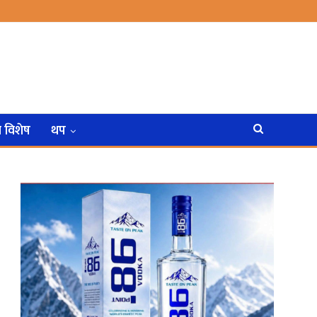
न विशेष
थप