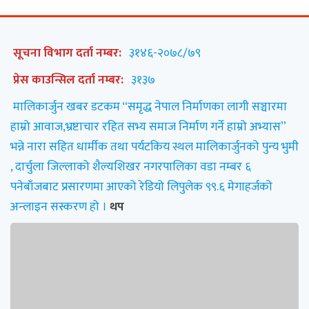
सूचना विभाग दर्ता नम्बर:
३१४६-२०७८/७९
प्रेस काउन्सिल दर्ता नम्बर:
३१३७
मालिकार्जुन खबर डटकम “समृद्ध नेपाल निर्माणका लागी सञ्चारमा
हाम्रो आवाज,भ्रष्टाचार रहित सभ्य समाज निर्माण गर्ने हाम्रो अभ्यास”
भन्ने नारा सहित धार्मीक तथा पर्यटकिय स्थल मालिकार्जुनको पुन्य भुमी
, दार्चुला जिल्लाको शैल्यशिखर नगरपालिका वडा नम्बर ६
पनेबाँजबाट प्रसारणमा आएको रेडियो लिपुलेक ९९.६ मेगाहर्जको
अन्लाइन सस्करण हो ।
थप