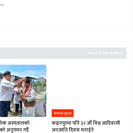
nts
More From Author
समाज/सुरक्षा
ेशिक अस्पतालको
कञ्चनपुरमा पनि ३२ औँ विश्व आदिवासी
को अनुगमन गर्दै
जनजाति दिवस मनाईने