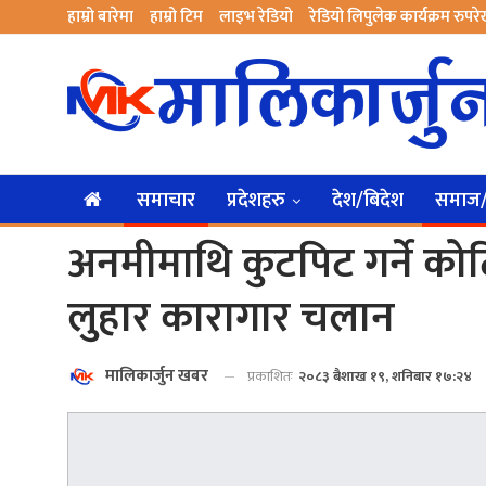
हाम्रो बारेमा
हाम्रो टिम
लाइभ रेडियो
रेडियो लिपुलेक कार्यक्रम रुपर
समाचार
प्रदेशहरु
देश/बिदेश
समाज/स
अनमीमाथि कुटपिट गर्ने कोटि
लुहार कारागार चलान
मालिकार्जुन खबर
प्रकाशितः
२०८३ बैशाख १९, शनिबार १७:२४