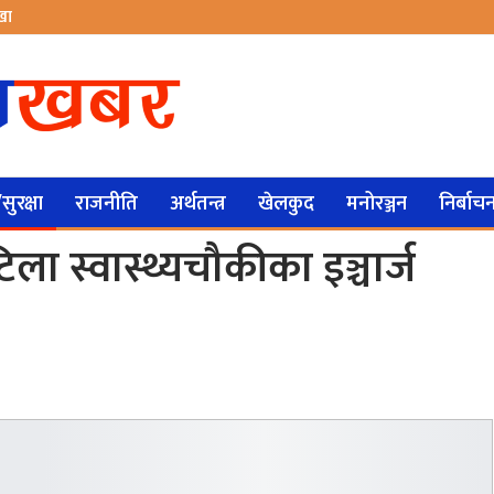
ेखा
ुरक्षा
राजनीति
अर्थतन्त्र
खेलकुद
मनोरञ्जन
निर्बाच
ला स्वास्थ्यचौकीका इञ्चार्ज