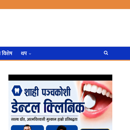
न विशेष
थप