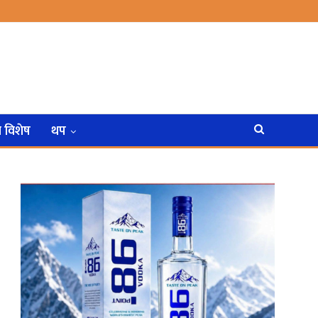
न विशेष
थप