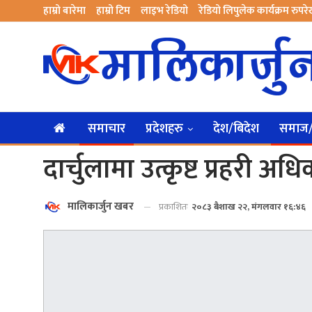
हाम्रो बारेमा
हाम्रो टिम
लाइभ रेडियो
रेडियो लिपुलेक कार्यक्रम रुपर
समाचार
प्रदेशहरु
देश/बिदेश
समाज/स
दार्चुलामा उत्कृष्ट प्रहरी 
मालिकार्जुन खबर
प्रकाशितः
२०८३ बैशाख २२, मंगलवार १६:४६