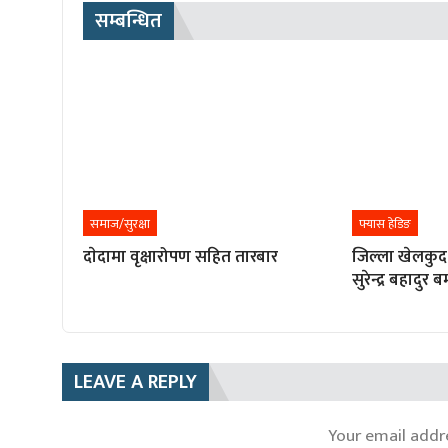
सम्बन्धित
समाज/सुरक्षा
फ्यास हेडिङ
दाेदामा वृक्षारोपण सहित तारबार
जिल्ला खेलकुद
सुरेन्द्र बहादुर 
LEAVE A REPLY
Your email addre