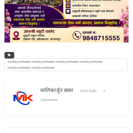
malikarjunkhabar malikarjunkhabar malikarjunkhabar malikarjunkhabar
malikarjunkhabar malikarjunkhabar
मालिकार्जुन खबर
8223 Posts
1
Comments