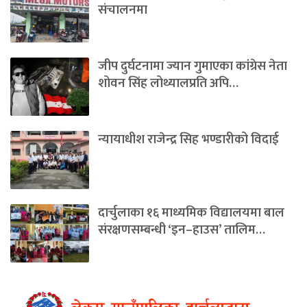
संचालनमा
जीप दुर्घटनामा ज्यान गुमाएका कांग्रेस नेता
शोवन सिंह लोथ्यालप्रति अपि…
न्यायाधीश राजेन्द्र सिह भण्डारीको विदाई
दार्चुलाका १६ माध्यमिक विद्यालयमा बाल
संरक्षणसम्बन्धी ‘इन–हाउस’ तालिम…