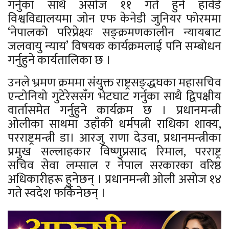
गर्नुका साथै असोज ११ गते हुने हार्वर्ड
विश्वविद्यालयमा जोन एफ केनेडी जुनियर फोरममा
‘नेपालको परिप्रेक्ष्यः सङ्क्रमणकालीन न्यायबाट
जलवायु न्याय’ विषयक कार्यक्रमलाई पनि सम्बोधन
गर्नुहुने कार्यतालिका छ ।
उनले भ्रमण क्रममा संयुक्त राष्ट्रसङ्द्धघका महासचिव
एन्टोनियो गुटेरेससँग भेटघाट गर्नुका साथै द्विपक्षीय
वार्तासमेत गर्नुहुने कार्यक्रम छ । प्रधानमन्त्री
ओलीका साथमा उहाँकी धर्मपत्नी राधिका शाक्य,
परराष्ट्रमन्त्री डा। आरजु राणा देउवा, प्रधानमन्त्रीका
प्रमुख सल्लाहकार विष्णुप्रसाद रिमाल, परराष्ट्र
सचिव सेवा लम्साल र नेपाल सरकारका वरिष्ठ
अधिकारीहरू हुनेछन् । प्रधानमन्त्री ओली असोज १४
गते स्वदेश फर्किनेछन् ।