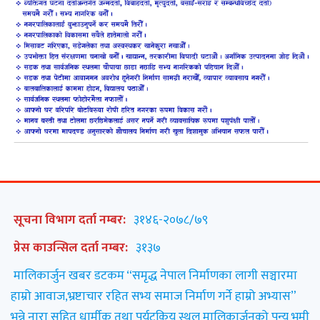
सूचना विभाग दर्ता नम्बर:
३१४६-२०७८/७९
प्रेस काउन्सिल दर्ता नम्बर:
३१३७
मालिकार्जुन खबर डटकम “समृद्ध नेपाल निर्माणका लागी सञ्चारमा
हाम्रो आवाज,भ्रष्टाचार रहित सभ्य समाज निर्माण गर्ने हाम्रो अभ्यास”
भन्ने नारा सहित धार्मीक तथा पर्यटकिय स्थल मालिकार्जुनको पुन्य भुमी