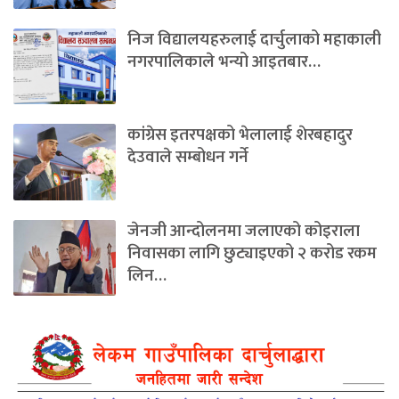
निज विद्यालयहरुलाई दार्चुलाको महाकाली
नगरपालिकाले भन्यो आइतबार…
कांग्रेस इतरपक्षको भेलालाई शेरबहादुर
देउवाले सम्बोधन गर्ने
जेनजी आन्दोलनमा जलाएको कोइराला
निवासका लागि छुट्याइएको २ करोड रकम
लिन…