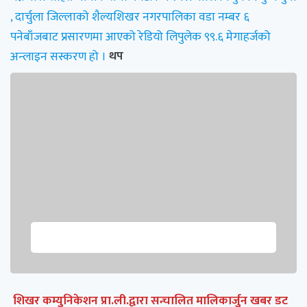
, दार्चुला जिल्लाको शैल्यशिखर नगरपालिका वडा नम्बर ६
पनेबाँजबाट प्रसारणमा आएको रेडियो लिपुलेक ९९.६ मेगाहर्जको
अन्लाइन सस्करण हो ।
थप
शिखर कम्युनिकेशन प्रा.ली.द्वारा सन्चालित मालिकार्जुन खबर डट