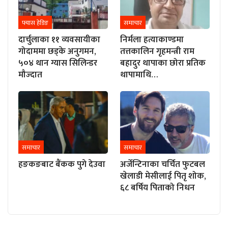
फ्यास हेडिङ
समाचार
दार्चुलाका ११ व्यवसायीका
निर्मला हत्याकाण्डमा
गोदाममा छड्के अनुगमन,
तत्तकालिन गृहमन्त्री राम
५०४ थान ग्यास सिलिन्डर
बहादुर थापाका छोरा प्रतिक
मौज्दात
थापामाथि…
समाचार
समाचार
हङकङबाट बैंकक पुगे देउवा
अर्जेन्टिनाका चर्चित फुटबल
खेलाडी मेसीलाई पितृ शोक,
६८ बर्षिय पिताको निधन