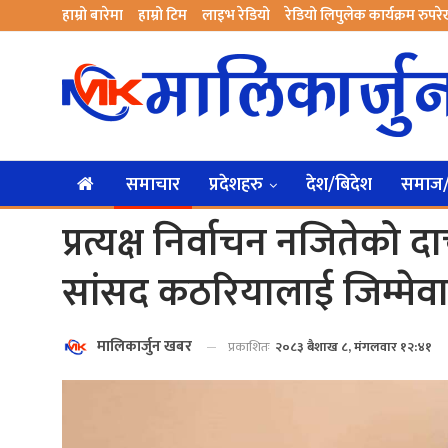
हाम्रो बारेमा
हाम्रो टिम
लाइभ रेडियो
रेडियो लिपुलेक कार्यक्रम रुपर
समाचार
प्रदेशहरु
देश/बिदेश
समाज/स
प्रत्यक्ष निर्वाचन नजितेको 
सांसद कठरियालाई जिम्मेवा
मालिकार्जुन खबर
प्रकाशितः
२०८३ बैशाख ८, मंगलवार १२:४१