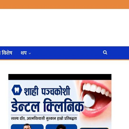
न विशेष
थप