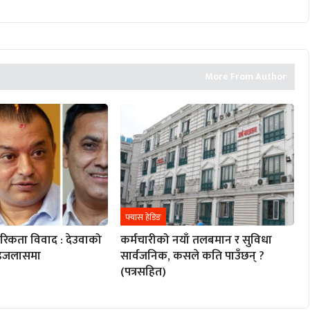
More From Author
फ्यास हेडिङ
ारिकता विवाद : देउवाको
कर्मचारीको नयाँ तलबमान र सुविधा
ण इजलासमा
सार्वजनिक, कसले कति पाउँछन् ?
(पत्रसहित)