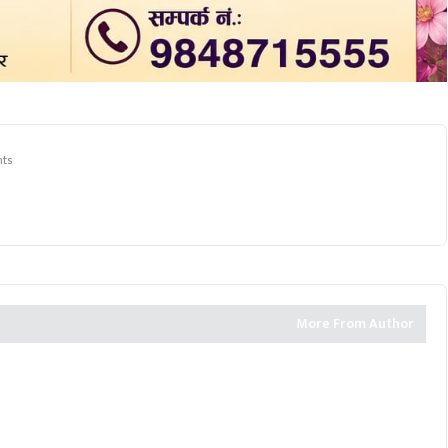
ts
More From Author