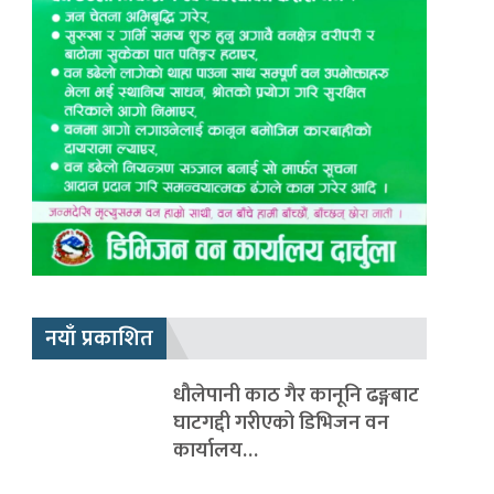
नयाँ प्रकाशित
धौलेपानी काठ गैर कानूनि ढङ्गबाट
घाटगद्दी गरीएको डिभिजन वन
कार्यालय…