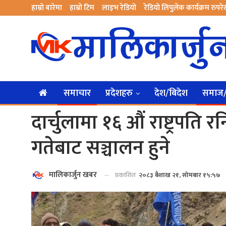
हाम्रो बारेमा
हाम्रो टिम
लाइभ रेडियो
रेडियो लिपुलेक कार्यक्रम रुपर
समाचार
प्रदेशहरु
देश/बिदेश
समाज/स
दार्चुलामा १६ औं राष्ट्रपति 
गतेबाट सञ्चालन हुने
मालिकार्जुन खबर
प्रकाशितः
२०८३ बैशाख २१, सोमबार १५:५७