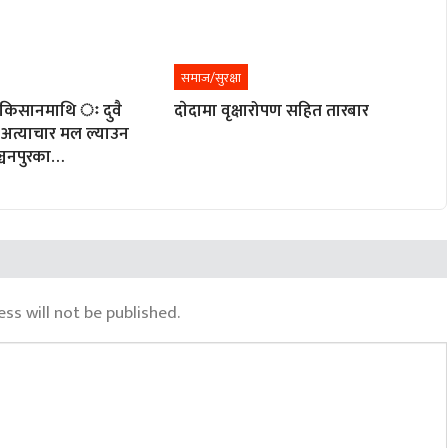
समाज/सुरक्षा
 किसानमाथि ः दुवै
दाेदामा वृक्षारोपण सहित तारबार
 अत्याचार मल ल्याउन
्चनपुरका…
ss will not be published.