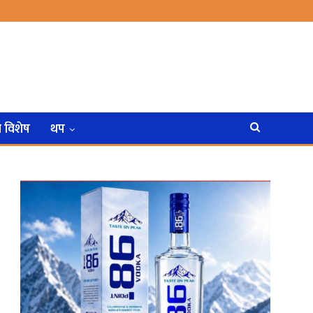
न विशेष
थप