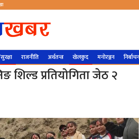
ेखा
ुरक्षा
राजनीति
अर्थतन्त्र
खेलकुद
मनोरञ्जन
निर्बाच
रनिङ शिल्ड प्रतियोगिता जेठ २