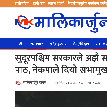
हाम्रो बारेमा
हाम्रो टिम
लाइभ रेडियो
रेडियो लिपुलेक कार्यक्रम रुपर
समाचार
प्रदेशहरु
देश/बिदेश
समाज/स
सुदूरपश्चिम सरकारले अझै स
पाठ, नेकपाले दियो सभामुख
मालिकार्जुन खबर
प्रकाशितः
२०८३ असार २, मंगलवार १८:४५