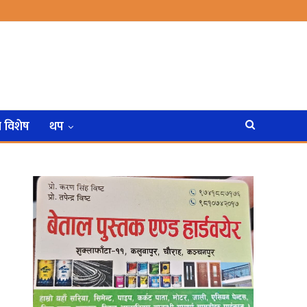
न विशेष
थप