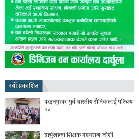
नयाँ प्रकाशित
कञ्चनपुरका पुर्व भारतीय सैनिकलाई परिचय
पत्र
दार्चुलाका शिक्षक मदनराज जोशी