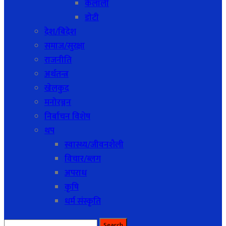
कैलाली
डाेटी
देश/बिदेश
समाज/सुरक्षा
राजनीति
अर्थतन्त्र
खेलकुद
मनोरञ्जन
निर्बाचन विशेष
थप
स्वास्थ्य/जीवनशैली
विचार/ब्लग
अपराध
कृषि
धर्म संस्कृति