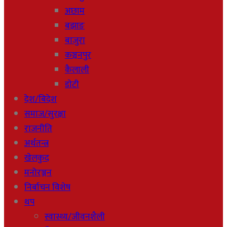
अछाम
बझाङ
बाजुरा
कञ्चनपुर
कैलाली
डाेटी
देश/बिदेश
समाज/सुरक्षा
राजनीति
अर्थतन्त्र
खेलकुद
मनोरञ्जन
निर्बाचन विशेष
थप
स्वास्थ्य/जीवनशैली