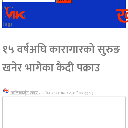
Posts
Categories
Tags
१५ वर्षअघि कारागारको सुरुङ
खनेर भागेका कैदी पक्राउ
मालिकार्जुन खबर
प्रकाशितः
२०८१ असार ८, शनिबार ११:४३