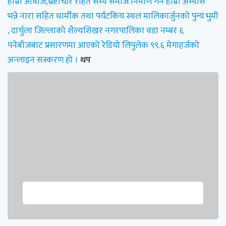
हाम्रो आवाज,भ्रष्टाचार रहित सभ्य समाज निर्माण गर्ने हाम्रो अभ्यास”
भन्ने नारा सहित धार्मीक तथा पर्यटकिय स्थल मालिकार्जुनको पुन्य भुमी
, दार्चुला जिल्लाको शैल्यशिखर नगरपालिका वडा नम्बर ६
पनेबाँजबाट प्रसारणमा आएको रेडियो लिपुलेक ९९.६ मेगाहर्जको
अन्लाइन सस्करण हो ।
थप