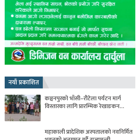
नयाँ प्रकाशित
कञ्चनपुरको भाँसी–रौटेला पर्यटन मार्ग
विस्तारका लागि प्रारम्भिक रेखाङकन…
महाकाली प्रादेशिक अस्पतालको नवनिर्मित
भवनको अनुगमन गर्दै राज्यमन्त्री…