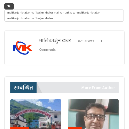
malikarjunkhabar malikarjunkhabar malikarjunkhabar malikarjunkhabar
malikarjunkhabar malikarjunkhabar
मालिकार्जुन खबर
8250 Posts
1
Comments
सम्बन्धित
More From Author