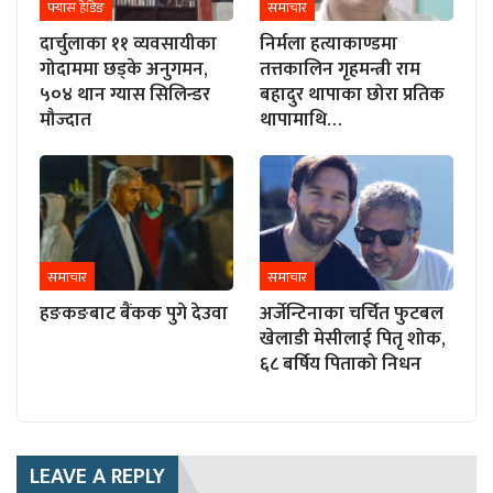
फ्यास हेडिङ
समाचार
दार्चुलाका ११ व्यवसायीका
निर्मला हत्याकाण्डमा
गोदाममा छड्के अनुगमन,
तत्तकालिन गृहमन्त्री राम
५०४ थान ग्यास सिलिन्डर
बहादुर थापाका छोरा प्रतिक
मौज्दात
थापामाथि…
समाचार
समाचार
हङकङबाट बैंकक पुगे देउवा
अर्जेन्टिनाका चर्चित फुटबल
खेलाडी मेसीलाई पितृ शोक,
६८ बर्षिय पिताको निधन
LEAVE A REPLY