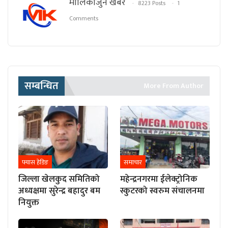
मालिकार्जुन खबर
8223 Posts
1
Comments
सम्बन्धित
More From Author
फ्यास हेडिङ
समाचार
जिल्ला खेलकुद समितिको
महेन्द्रनगरमा ईलेक्ट्रोनिक
अध्यक्षमा सुरेन्द्र बहादुर बम
स्कुटरको स्वरुम संचालनमा
नियुक्त