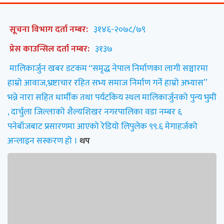
सूचना विभाग दर्ता नम्बर:
३१४६-२०७८/७९
प्रेस काउन्सिल दर्ता नम्बर:
३१३७
मालिकार्जुन खबर डटकम “समृद्ध नेपाल निर्माणका लागी सञ्चारमा
हाम्रो आवाज,भ्रष्टाचार रहित सभ्य समाज निर्माण गर्ने हाम्रो अभ्यास”
भन्ने नारा सहित धार्मीक तथा पर्यटकिय स्थल मालिकार्जुनको पुन्य भुमी
, दार्चुला जिल्लाको शैल्यशिखर नगरपालिका वडा नम्बर ६
पनेबाँजबाट प्रसारणमा आएको रेडियो लिपुलेक ९९.६ मेगाहर्जको
अन्लाइन सस्करण हो ।
थप