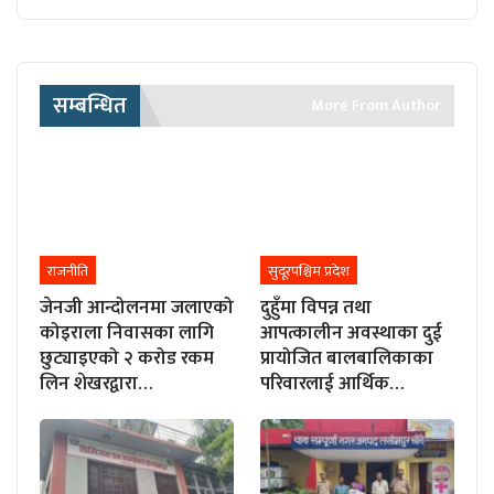
सम्बन्धित
More From Author
राजनीति
सुदूरपश्चिम प्रदेश
जेनजी आन्दोलनमा जलाएको
दुहुँमा विपन्न तथा
कोइराला निवासका लागि
आपत्कालीन अवस्थाका दुई
छुट्याइएको २ करोड रकम
प्रायोजित बालबालिकाका
लिन शेखरद्वारा…
परिवारलाई आर्थिक…