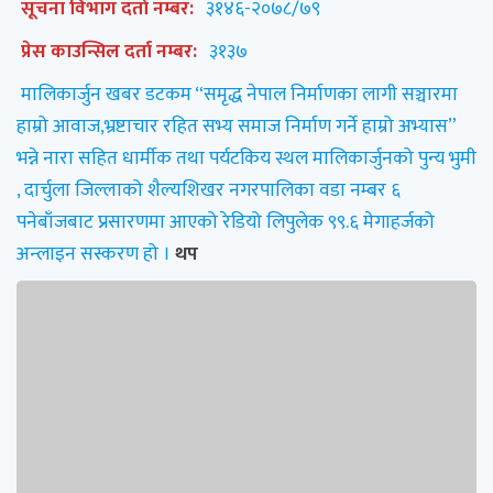
सूचना विभाग दर्ता नम्बर:
३१४६-२०७८/७९
प्रेस काउन्सिल दर्ता नम्बर:
३१३७
मालिकार्जुन खबर डटकम “समृद्ध नेपाल निर्माणका लागी सञ्चारमा
हाम्रो आवाज,भ्रष्टाचार रहित सभ्य समाज निर्माण गर्ने हाम्रो अभ्यास”
भन्ने नारा सहित धार्मीक तथा पर्यटकिय स्थल मालिकार्जुनको पुन्य भुमी
, दार्चुला जिल्लाको शैल्यशिखर नगरपालिका वडा नम्बर ६
पनेबाँजबाट प्रसारणमा आएको रेडियो लिपुलेक ९९.६ मेगाहर्जको
अन्लाइन सस्करण हो ।
थप