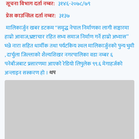
सूचना विभाग दर्ता नम्बर:
३१४६-२०७८/७९
प्रेस काउन्सिल दर्ता नम्बर:
३१३७
मालिकार्जुन खबर डटकम “समृद्ध नेपाल निर्माणका लागी सञ्चारमा
हाम्रो आवाज,भ्रष्टाचार रहित सभ्य समाज निर्माण गर्ने हाम्रो अभ्यास”
भन्ने नारा सहित धार्मीक तथा पर्यटकिय स्थल मालिकार्जुनको पुन्य भुमी
, दार्चुला जिल्लाको शैल्यशिखर नगरपालिका वडा नम्बर ६
पनेबाँजबाट प्रसारणमा आएको रेडियो लिपुलेक ९९.६ मेगाहर्जको
अन्लाइन सस्करण हो ।
थप