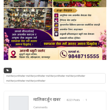
malikarjunkhabar malikarjunkhabar malikarjunkhabar malikarjunkhabar
malikarjunkhabar malikarjunkhabar
मालिकार्जुन खबर
8223 Posts
1
Comments