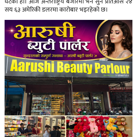
घटेको हो। आज अन्तर्राष्ट्रिय बजारमा भने सुन प्रतिऔंस २४
सय ६३ अमेरिकी डलरमा कारोबार भइरहेको छ।