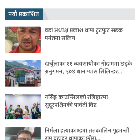
नयाँ प्रकाशित
वडा अध्यक्ष प्रकाश थापा टुटफुट सडक
मर्मतमा सक्रिय
दार्चुलाका ११ व्यवसायीका गोदाममा छड्के
अनुगमन, ५०४ थान ग्यास सिलिन्डर…
नर्सिङ्ग काउन्सिलको रजिष्ट्रारमा
सुदूरपश्चिमकी पार्वती विष्ट
निर्मला हत्याकाण्डमा तत्तकालिन गृहमन्त्री
राम बहादुर थापाका छोरा…