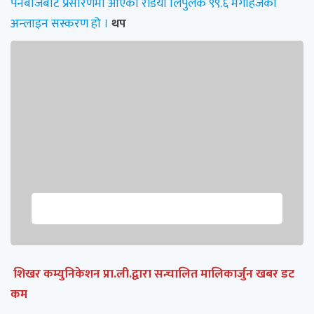
पनेबाँजबाट प्रसारणमा आएको रेडियो लिपुलेक ९९.६ मेगाहर्जको
अन्लाइन सस्करण हो ।
थप
शिखर कम्युनिकेशन प्रा.ली.द्वारा सन्चालित मालिकार्जुन खबर डट
कम