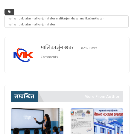
malikarjunkhabar malikarjunkhabar malikarjunkhabar malikarjunkhabar
malikarjunkhabar malikarjunkhabar
मालिकार्जुन खबर
8232 Posts
1
Comments
सम्बन्धित
More From Author