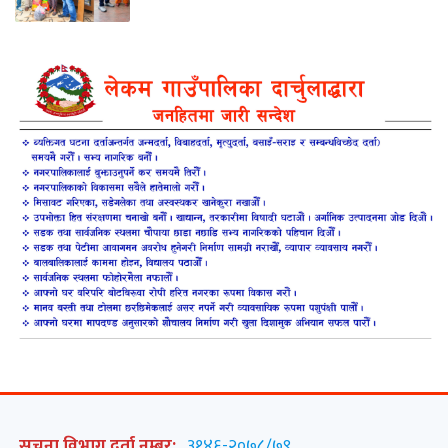
सूचना विभाग दर्ता नम्बर:
३१४६-२०७८/७९