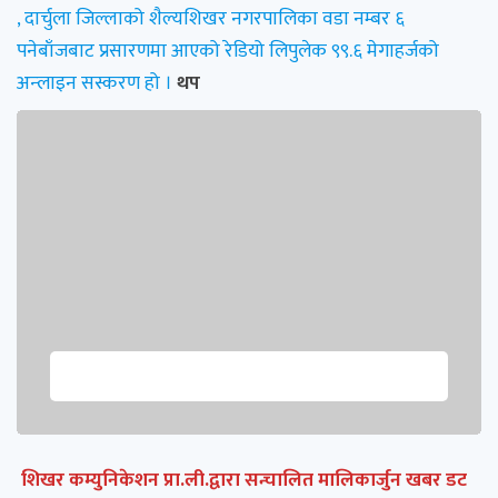
, दार्चुला जिल्लाको शैल्यशिखर नगरपालिका वडा नम्बर ६
पनेबाँजबाट प्रसारणमा आएको रेडियो लिपुलेक ९९.६ मेगाहर्जको
अन्लाइन सस्करण हो ।
थप
शिखर कम्युनिकेशन प्रा.ली.द्वारा सन्चालित मालिकार्जुन खबर डट