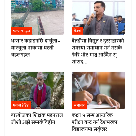
फ्ल्यास न्युज
बैतडी
भन्सार कडाइपछि दार्चुला–
बैतडीमा विद्युत र दुरसञ्चारको
धारचुला नाकामा घट्यो
समस्या समाधान गर्न नसके
चहलपहल
फेरि भोट माग्न आउँदैन स्
सांसद…
फ्यास हेडिङ
समाचार
बारबाँजका शिक्षक मदनराज
कक्षा ५ सम्म आन्तरिक
जोशी अझै सम्पर्कविहीन
परीक्षा बन्द गर्न देशभरका
विद्यालयमा सर्कुलर