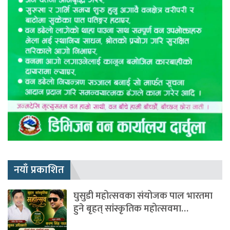
नयाँ प्रकाशित
घुसुडी महोत्सवका संयोजक पाल भारतमा
हुने बृहत् सांस्कृतिक महोत्सवमा…