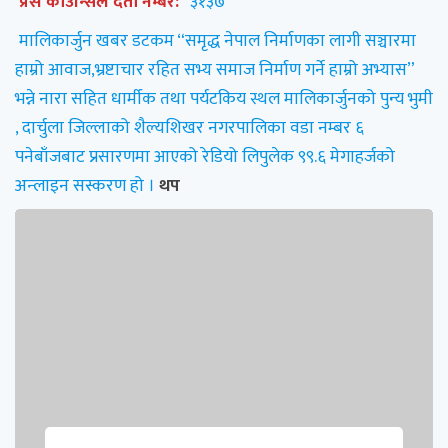
प्रेस काउन्सिल दर्ता नम्बर:
३१३७
मालिकार्जुन खबर डटकम “समृद्ध नेपाल निर्माणका लागी सञ्चारमा
हाम्रो आवाज,भ्रष्टाचार रहित सभ्य समाज निर्माण गर्ने हाम्रो अभ्यास”
भन्ने नारा सहित धार्मीक तथा पर्यटकिय स्थल मालिकार्जुनको पुन्य भुमी
, दार्चुला जिल्लाको शैल्यशिखर नगरपालिका वडा नम्बर ६
पनेबाँजबाट प्रसारणमा आएको रेडियो लिपुलेक ९९.६ मेगाहर्जको
अन्लाइन सस्करण हो ।
थप