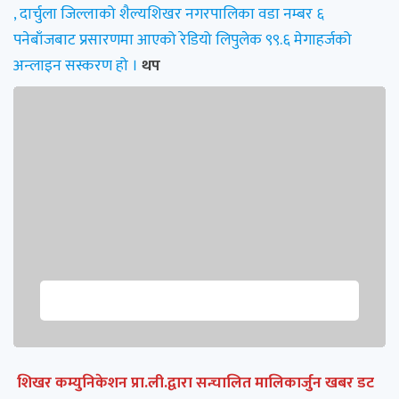
, दार्चुला जिल्लाको शैल्यशिखर नगरपालिका वडा नम्बर ६
पनेबाँजबाट प्रसारणमा आएको रेडियो लिपुलेक ९९.६ मेगाहर्जको
अन्लाइन सस्करण हो ।
थप
शिखर कम्युनिकेशन प्रा.ली.द्वारा सन्चालित मालिकार्जुन खबर डट