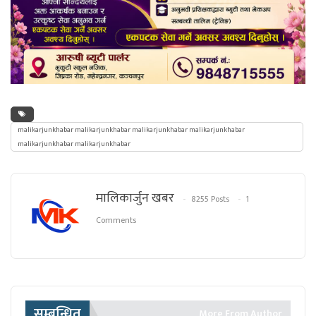
malikarjunkhabar malikarjunkhabar malikarjunkhabar malikarjunkhabar
malikarjunkhabar malikarjunkhabar
मालिकार्जुन खबर
8255 Posts
1
Comments
सम्बन्धित
More From Author