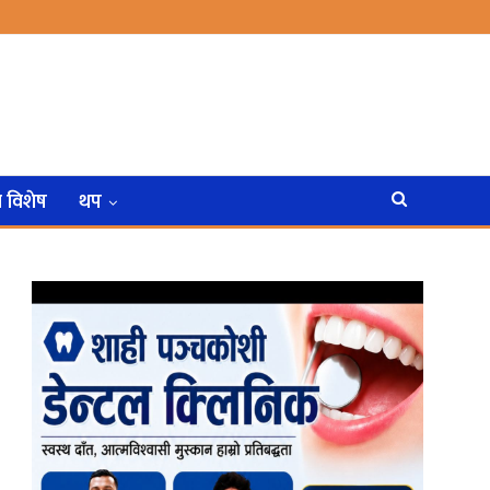
न विशेष
थप