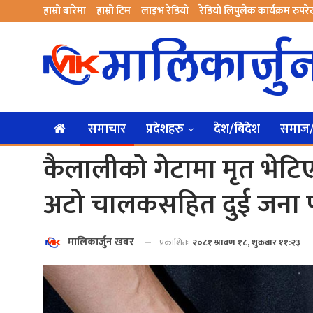
हाम्रो बारेमा
हाम्रो टिम
लाइभ रेडियो
रेडियो लिपुलेक कार्यक्रम रुपर
समाचार
प्रदेशहरु
देश/बिदेश
समाज/स
कैलालीको गेटामा मृत भेटि
अटो चालकसहित दुई जना प
मालिकार्जुन खबर
प्रकाशितः
२०८१ श्रावण १८, शुक्रबार ११:२३