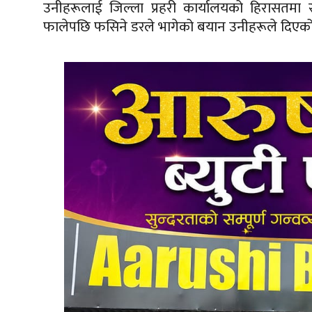
उनीहरूलाई जिल्ला प्रहरी कार्यालयको हिरासतमा
फालेपछि फसिने डरले भागेको बयान उनीहरूले दिएको