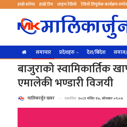
हाम्रो बारेमा
हाम्रो टिम
लाइभ रेडियो
रेडियो लिपुलेक कार्यक्रम रुपर
समाचार
प्रदेशहरु
देश/बिदेश
समाज/स
बाजुराको स्वामिकार्तिक खा
एमालेकी भण्डारी विजयी
मालिकार्जुन खबर
प्रकाशितः
२०८१ मंसिर १७, सोमबार ०९:०४