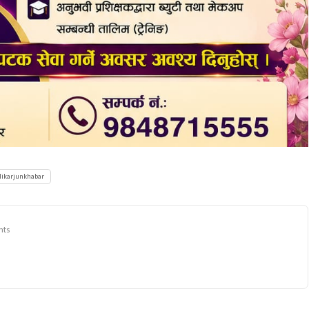
likarjunkhabar
nts