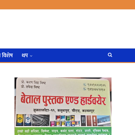
न विशेष
थप