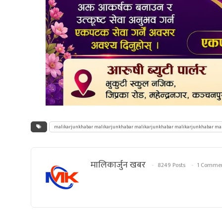
malikarjunkhabar malikarjunkhabar malikarjunkhabar malikarjunkhabar ma
मालिकार्जुन खबर
8249 Posts
1 Comme