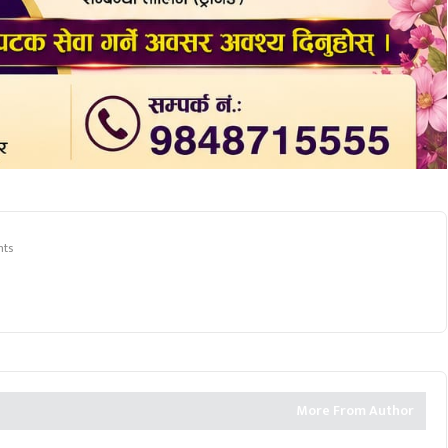
nts
More From Author