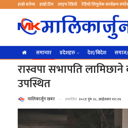
हाम्रो बारेमा
हाम्रो टिम
लाइभ रेडियो
रेडियो लिपुलेक कार्यक्रम रुपर
समाचार
प्रदेशहरु
देश/बिदेश
समाज/स
रास्वपा सभापति लामिछाने
उपस्थित
मालिकार्जुन खबर
प्रकाशितः
२०८१ पुष २८, आईतवार ११:२४