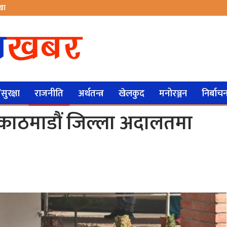
ेखा
ुरक्षा
राजनीति
अर्थतन्त्र
खेलकुद
मनोरञ्जन
निर्बाच
 काठमाडौं जिल्ला अदालतमा