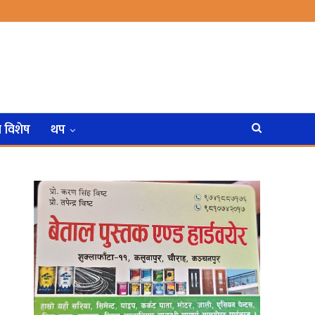
न विशेष
थप