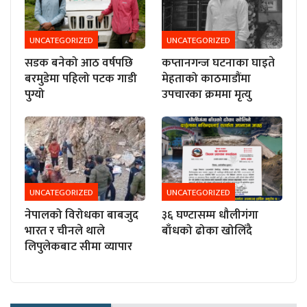
UNCATEGORIZED
UNCATEGORIZED
सडक बनेको आठ वर्षपछि
कप्तानगन्ज घटनाका घाइते
बरमुडेमा पहिलो पटक गाडी
मेहताको काठमाडौंमा
पुग्यो
उपचारका क्रममा मृत्यु
UNCATEGORIZED
UNCATEGORIZED
नेपालको विरोधका बाबजुद
३६ घण्टासम्म धौलीगंगा
भारत र चीनले थाले
बाँधको ढोका खोलिंदै
लिपुलेकबाट सीमा व्यापार