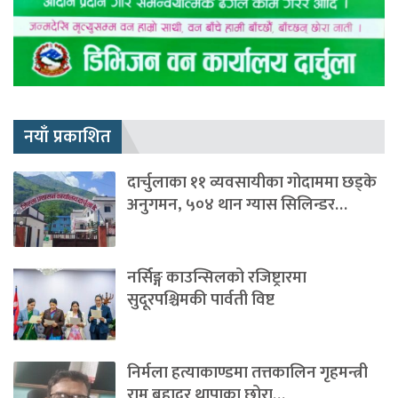
नयाँ प्रकाशित
दार्चुलाका ११ व्यवसायीका गोदाममा छड्के
अनुगमन, ५०४ थान ग्यास सिलिन्डर…
नर्सिङ्ग काउन्सिलको रजिष्ट्रारमा
सुदूरपश्चिमकी पार्वती विष्ट
निर्मला हत्याकाण्डमा तत्तकालिन गृहमन्त्री
राम बहादुर थापाका छोरा…