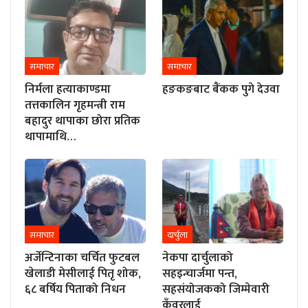
समाचार
समाचार
निर्मला हत्याकाण्डमा
हङकङबाट बैंकक पुगे देउवा
तत्तकालिन गृहमन्त्री राम
बहादुर थापाका छोरा प्रतिक
थापामाथि…
समाचार
दार्चुला
अर्जेन्टिनाका चर्चित फुटबल
नेकपा दार्चुलाको
खेलाडी मेसीलाई पितृ शोक,
सहइन्चार्जमा पन्त,
६८ बर्षिय पिताको निधन
सहसंयोजकको जिम्मेवारी
कुँवरलाई