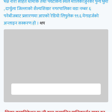
भन्ने नारा सहित धार्मीक तथा पर्यटकिय स्थल मालिकार्जुनको पुन्य भुमी
, दार्चुला जिल्लाको शैल्यशिखर नगरपालिका वडा नम्बर ६
पनेबाँजबाट प्रसारणमा आएको रेडियो लिपुलेक ९९.६ मेगाहर्जको
अन्लाइन सस्करण हो ।
थप