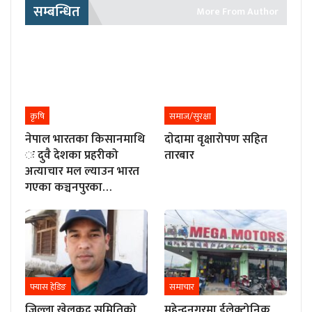
सम्बन्धित
More From Author
कृषि
समाज/सुरक्षा
नेपाल भारतका किसानमाथि
दाेदामा वृक्षारोपण सहित
ः दुवै देशका प्रहरीको
तारबार
अत्याचार मल ल्याउन भारत
गएका कञ्चनपुरका…
फ्यास हेडिङ
समाचार
जिल्ला खेलकुद समितिको
महेन्द्रनगरमा ईलेक्ट्रोनिक