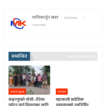
मालिकार्जुन खबर
8206 Posts
1
Comments
सम्बन्धित
More From Author
समाज/सुरक्षा
समाचार
कञ्चनपुरको भाँसी–रौटेला
महाकाली प्रादेशिक
पर्यटन मार्ग विस्तारका लागि
अस्पतालको नवनिर्मित