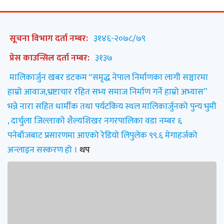
सूचना विभाग दर्ता नम्बर:
३१४६-२०७८/७९
प्रेस काउन्सिल दर्ता नम्बर:
३१३७
मालिकार्जुन खबर डटकम “समृद्ध नेपाल निर्माणका लागी सञ्चारमा
हाम्रो आवाज,भ्रष्टाचार रहित सभ्य समाज निर्माण गर्ने हाम्रो अभ्यास”
भन्ने नारा सहित धार्मीक तथा पर्यटकिय स्थल मालिकार्जुनको पुन्य भुमी
, दार्चुला जिल्लाको शैल्यशिखर नगरपालिका वडा नम्बर ६
पनेबाँजबाट प्रसारणमा आएको रेडियो लिपुलेक ९९.६ मेगाहर्जको
अन्लाइन सस्करण हो ।
थप